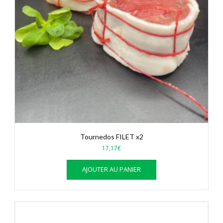
Tournedos FILET x2
17,17
€
AJOUTER AU PANIER