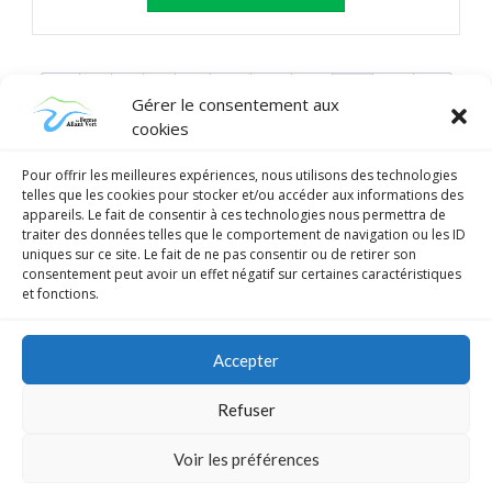
←
1
2
3
…
10
11
12
13
14
→
Gérer le consentement aux
cookies
Pour offrir les meilleures expériences, nous utilisons des technologies
telles que les cookies pour stocker et/ou accéder aux informations des
appareils. Le fait de consentir à ces technologies nous permettra de
traiter des données telles que le comportement de navigation ou les ID
uniques sur ce site. Le fait de ne pas consentir ou de retirer son
consentement peut avoir un effet négatif sur certaines caractéristiques
et fonctions.
Accepter
Refuser
© Lafermeallantvert.fr
Voir les préférences
MENTIONS LÉGALES
C.G.V
POLITIQUE DE COOKIES (UE)