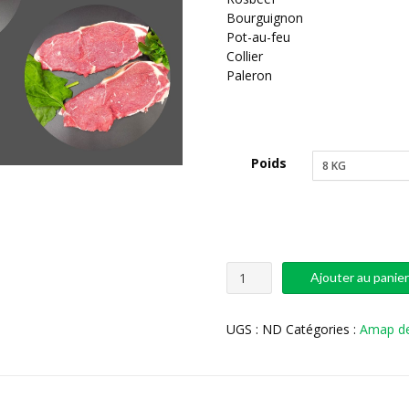
Bourguignon
Pot-au-feu
Collier
Paleron
Poids
Ajouter au panie
UGS :
ND
Catégories :
Amap de