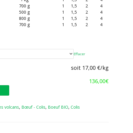
700 g
1
1,5
2
4
500 g
1
1,5
2
4
800 g
1
1,5
2
4
700 g
1
1,5
2
4
Effacer
soit 17,00 €/kg
136,00
€
r
s volcans
,
Bœuf - Colis
,
Boeuf BIO
,
Colis