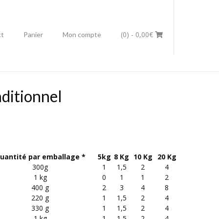
(0)
- 0,00€
ct
Panier
Mon compte
ditionnel
uantité par emballage *
5kg
8 Kg
10 Kg
20 Kg
300g
1
1,5
2
4
1 kg
0
1
1
2
400 g
2
3
4
8
220 g
1
1,5
2
4
330 g
1
1,5
2
4
1 kg
1
1,5
2
4