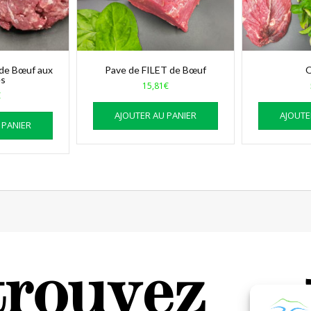
 de Bœuf aux
Pave de FILET de Bœuf
O
es
15,81
€
€
AJOUTER AU PANIER
AJOUTE
 PANIER