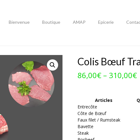
Bienvenue
Boutique
AMAP
Epicerie
Conta
Colis Bœuf Tra
86,00
€
–
310,00
€
Articles
Q
Entrecôte
Côte de Bœuf
Faux filet / Rumsteak
Bavette
Steak
Rosbeef