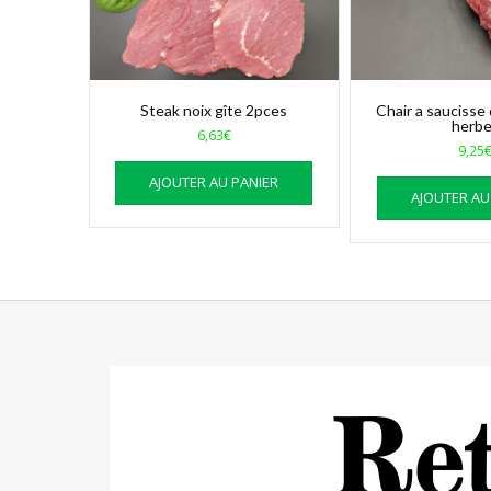
Steak noix gîte 2pces
Chair a saucisse
herb
6,63
€
9,25
AJOUTER AU PANIER
AJOUTER AU