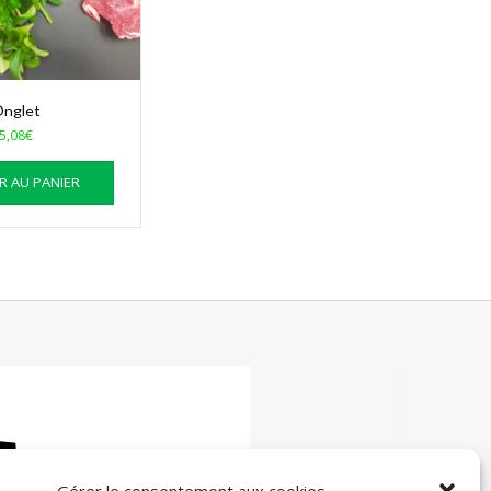
nglet
5,08
€
R AU PANIER
Gérer le consentement aux cookies