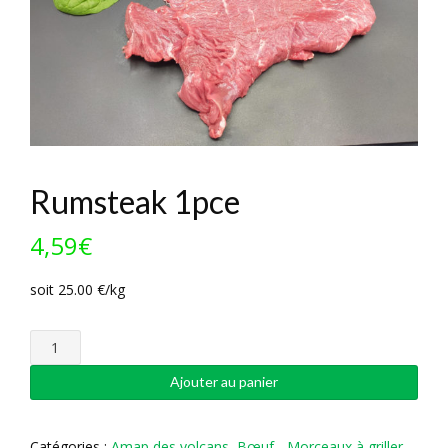
Rumsteak 1pce
4,59
€
soit 25.00 €/kg
quantité
de
Rumsteak
Ajouter au panier
1pce
Catégories :
Amap des volcans
,
Bœuf - Morceaux à griller
,