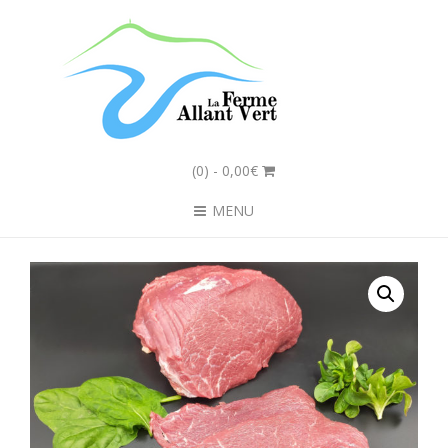
(0)
- 0,00€
MENU