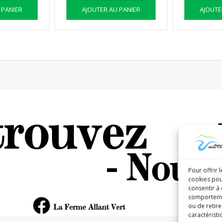
 PANIER
AJOUTER AU PANIER
AJOUTE
Pour offrir 
cookies pou
consentir à
comportement
ou de retire
caractéristi