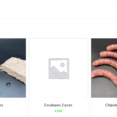
tes
Escalopes 2 pces
Chipol
€
4,68
€