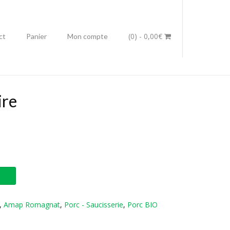
(0)
- 0,00€
ct
Panier
Mon compte
ire
r
,
Amap Romagnat
,
Porc - Saucisserie
,
Porc BIO