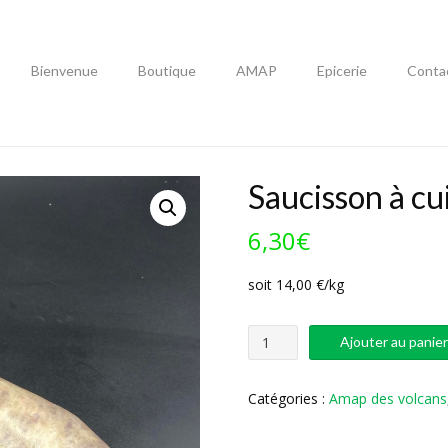
Bienvenue
Boutique
AMAP
Epicerie
Conta
Saucisson à cu
6,30
€
soit 14,00 €/kg
quantité
Ajouter au panie
de
Saucisson
à
Catégories :
Amap des volcans
cuire