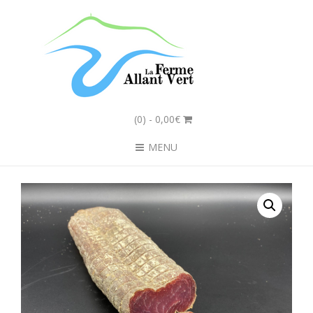
(0)
- 0,00€
MENU