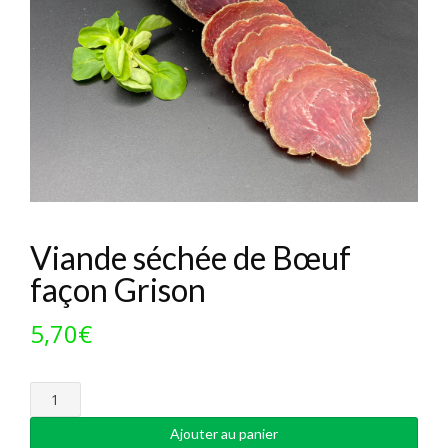
Viande séchée de Bœuf
façon Grison
5,70
€
quantité
de
Viande
Ajouter au panier