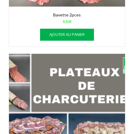
Bavette 2pces
9,83
€
AJOUTER AU PANIER