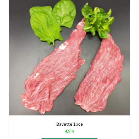
Bavette 1pce
4,91
€