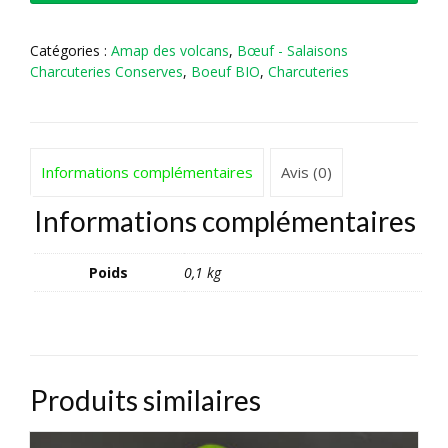
séchée
de
Bœuf
Catégories :
Amap des volcans
,
Bœuf - Salaisons
façon
Charcuteries Conserves
,
Boeuf BIO
,
Charcuteries
Grison
Informations complémentaires
Avis (0)
Informations complémentaires
Poids
0,1 kg
Produits similaires