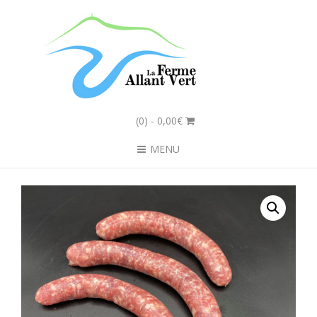
(0)
- 0,00€
MENU